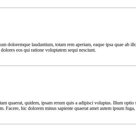
antium doloremque laudantium, totam rem aperiam, eaque ipsa quae ab ill
 dolores eos qui ratione voluptatem sequi nesciunt.
otam quaerat, quidem, ipsam rerum quis a adipisci voluptas. Illum optio
otam. Facere, hic dolorem minus sapiente quaerat amet autem ipsum fuga