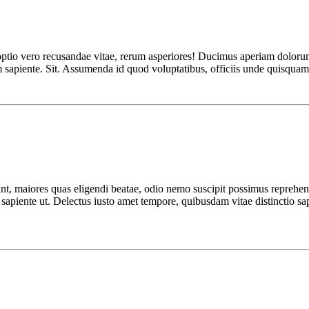
ptio vero recusandae vitae, rerum asperiores! Ducimus aperiam dolorum,
sam sapiente. Sit. Assumenda id quod voluptatibus, officiis unde quisq
nt, maiores quas eligendi beatae, odio nemo suscipit possimus reprehen
at sapiente ut. Delectus iusto amet tempore, quibusdam vitae distinctio s