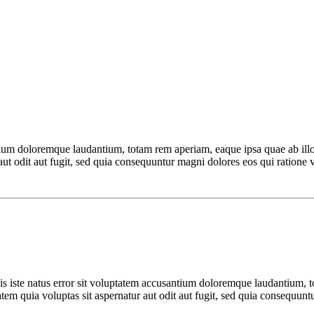
tium doloremque laudantium, totam rem aperiam, eaque ipsa quae ab illo in
ut odit aut fugit, sed quia consequuntur magni dolores eos qui ratione
s iste natus error sit voluptatem accusantium doloremque laudantium, to
tem quia voluptas sit aspernatur aut odit aut fugit, sed quia consequun