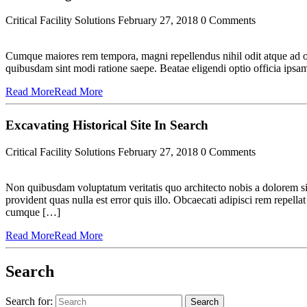
Critical Facility Solutions
February 27, 2018
0 Comments
Cumque maiores rem tempora, magni repellendus nihil odit atque ad o
quibusdam sint modi ratione saepe. Beatae eligendi optio officia ip
Read More
Read More
Excavating Historical Site In Search
Critical Facility Solutions
February 27, 2018
0 Comments
Non quibusdam voluptatum veritatis quo architecto nobis a dolorem si
provident quas nulla est error quis illo. Obcaecati adipisci rem repell
cumque […]
Read More
Read More
Search
Search for:
Search